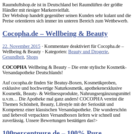
Raumduftshop.de ist in Deutschland bei Raumdüften der größte
Händler mit riesiger Markenvielfalt.
Der Webshop handelt gegenüber seinen Kunden sehr kulant und die
Preise orientieren sich immer im unteren Bereich zum Wettbewerb.
Cocopha.de – Wellbeing & Beauty
22. November 2015
·
Kommentare deaktiviert
für Cocopha.de –
Wellbeing & Beauty
· Kategorien:
Beauty und Drogerie
,
Gesundheit
,
Shops
COCOPHA
Wellbeing & Beauty – Die erste stylische Kosmetik-
Versandapotheke Deutschlands!
Auf cocopha.de finden Sie Beatuy-Boxen, Kosmetikproben,
exklusive und hochwertige Naturkosmetik, apothekenexklusive
Kosmetik, Beauty- & Wellnessprodukte, Nahrungsergänzungsmittel
u.v.m… Die Apotheke mal ganz anders! COCOPHA vereint die
Themen Schönheit, Beauty, Lifestyle mit der Seriosität und
Kompetenz einer klassischen Versandapotheke. Die wunderschön
und liebevoll verpackten Versandboxen liefern wir schnell und
zuverlässig. Unsere Bewertungen bestätigen das!>
100percentpure.de – 100% Pure