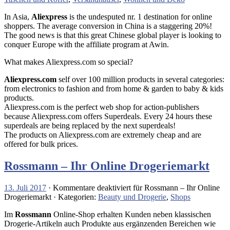
In Asia,
Aliexpress
is the undesputed nr. 1 destination for online
shoppers. The average conversion in China is a staggering 20%!
The good news is that this great Chinese global player is looking to
conquer Europe with the affiliate program at Awin.
What makes Aliexpress.com so special?
Aliexpress.com
self over 100 million products in several categories:
from electronics to fashion and from home & garden to baby & kids
products.
Aliexpress.com is the perfect web shop for action-publishers
because Aliexpress.com offers Superdeals. Every 24 hours these
superdeals are being replaced by the next superdeals!
The products on Aliexpress.com are extremely cheap and are
offered for bulk prices.
Rossmann – Ihr Online Drogeriemarkt
13. Juli 2017
·
Kommentare deaktiviert
für Rossmann – Ihr Online
Drogeriemarkt
· Kategorien:
Beauty und Drogerie
,
Shops
Im
Rossmann
Online-Shop erhalten Kunden neben klassischen
Drogerie-Artikeln auch Produkte aus ergänzenden Bereichen wie