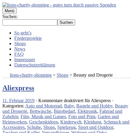
Menü
Suchen:
So geht’s
Förderprojekte
Shops
News
FAQ
Impressum
Datenschutzerklärung
lions-charity-shopping
>
Shops
>
Beauty und Drogerie
Aliexpress
11. Februar 2019
·
Kommentare deaktiviert
für Aliexpress
·
Kategorien:
Auto und Motorrad
,
Baby
,
Basteln und Hobby
,
Beauty
und Drogerie
,
Bettwäsche
,
Bürobedarf
,
Elektronik
,
Fahrrad und
Zubehör
,
Film, Musik und Games
,
Foto und Print
,
Garten und
Heimwerken
,
Geschenkideen
,
Kinderwelt
,
Kleidung
,
Schmuck und
Accessoires
,
Schuhe
,
Shops
,
Spielzeug
,
Sport und Outdoor
,
Taschen und Koffer
,
Versandhäuser
,
Wohnen und Deko